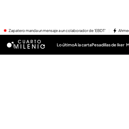
Zapatero manda un mensaje a un colaborador de 'EBDT'
Ahmed
Lo último
A la carta
Pesadillas de Iker
M