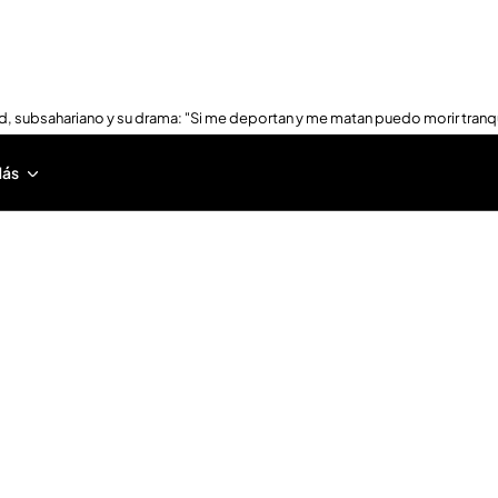
, subsahariano y su drama: "Si me deportan y me matan puedo morir tranq
ás