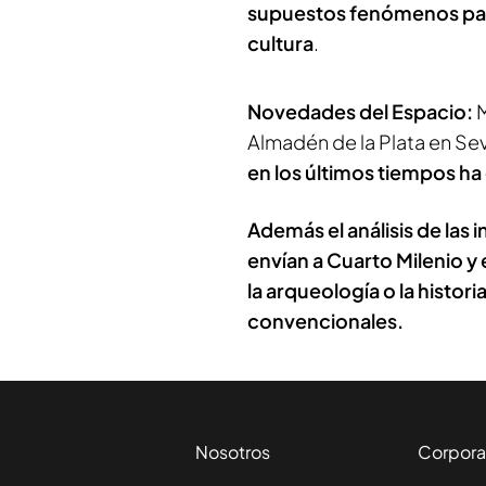
supuestos fenómenos para
cultura
.
Novedades del Espacio:
M
Almadén de la Plata en Sevi
en los últimos tiempos h
Además el análisis de las
envían a Cuarto Milenio y 
la arqueología o la histor
convencionales.
Nosotros
Corpora