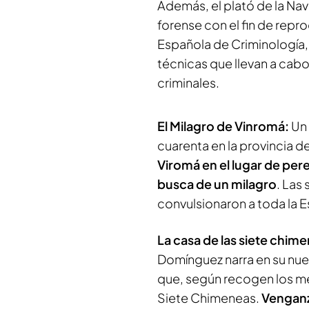
Además, el plató de la Nav
forense con el fin de repro
Española de Criminología, A
técnicas que llevan a cabo 
criminales.
El Milagro de Vinromá:
Un 
cuarenta en la provincia d
Viromá en el lugar de pere
busca de un milagro
. Las
convulsionaron a toda la 
La casa de las siete chim
Domínguez narra en su nue
que, según recogen los me
Siete Chimeneas.
Venganz