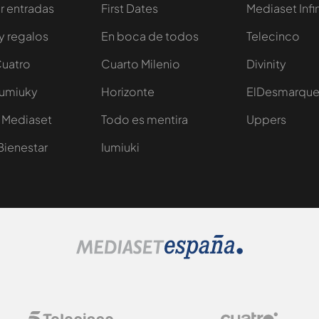
 entradas
First Dates
Mediaset Infi
y regalos
En boca de todos
Telecinco
Cuatro
Cuarto Milenio
Divinity
Iumiuky
Horizonte
ElDesmarqu
 Mediaset
Todo es mentira
Uppers
Bienestar
Iumiuki