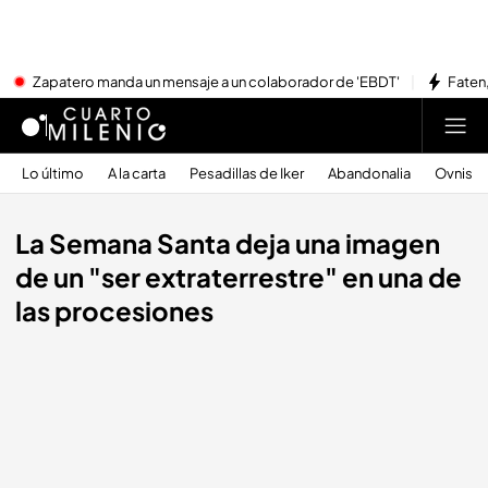
Zapatero manda un mensaje a un colaborador de 'EBDT'
Faten,
Lo último
A la carta
Pesadillas de Iker
Abandonalia
Ovnis
La Semana Santa deja una imagen
de un "ser extraterrestre" en una de
las procesiones