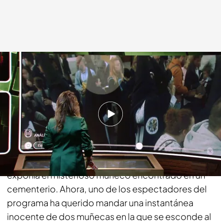
cuatro.com
09 ABR 2018 - 01:45h.
Compartir
¿Qué se oculta detrás de los muñecos de
juguete? Hace una semana, la nave del misterio
exponía el misterioso muñeco encontrado en un
cementerio. Ahora, uno de los espectadores del
programa ha querido mandar una instantánea
inocente de dos muñecas en la que se esconde al