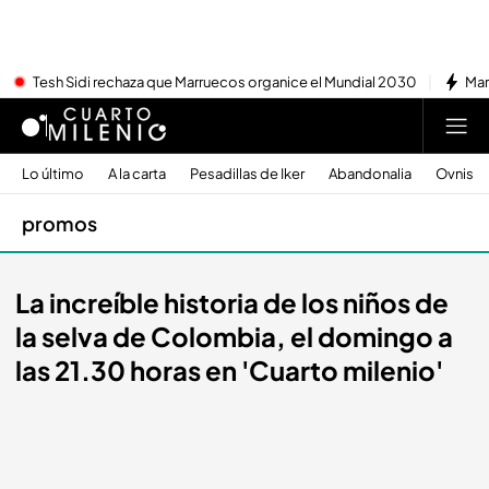
Tesh Sidi rechaza que Marruecos organice el Mundial 2030
Mar
Lo último
A la carta
Pesadillas de Iker
Abandonalia
Ovnis
promos
La increíble historia de los niños de
la selva de Colombia, el domingo a
las 21.30 horas en 'Cuarto milenio'