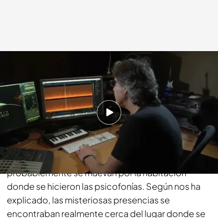
cuatro.com
06 MAR 2017 - 01:54h.
Compartir
Nuestro técnico de sonido no tiene dudas, en la
grabación se escuchan voces de niños que muy
probablemente se muevan por la habitación
donde se hicieron las psicofonías. Según nos ha
explicado, las misteriosas presencias se
encontraban realmente cerca del lugar donde se