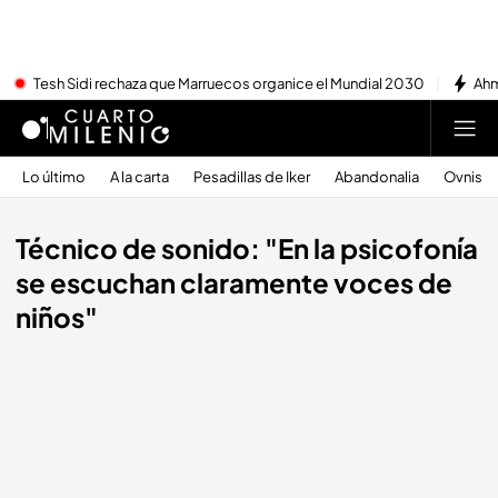
Tesh Sidi rechaza que Marruecos organice el Mundial 2030
Ahm
Lo último
A la carta
Pesadillas de Iker
Abandonalia
Ovnis
Técnico de sonido: "En la psicofonía
se escuchan claramente voces de
niños"