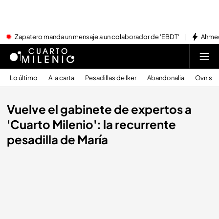
Zapatero manda un mensaje a un colaborador de 'EBDT'
Ahmed
Lo último
A la carta
Pesadillas de Iker
Abandonalia
Ovnis
Vuelve el gabinete de expertos a
'Cuarto Milenio': la recurrente
pesadilla de María