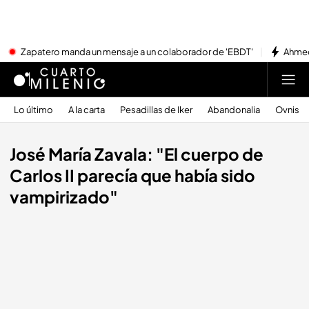
Zapatero manda un mensaje a un colaborador de 'EBDT'
Ahmed
Lo último
A la carta
Pesadillas de Iker
Abandonalia
Ovnis
José María Zavala: "El cuerpo de
Carlos II parecía que había sido
vampirizado"