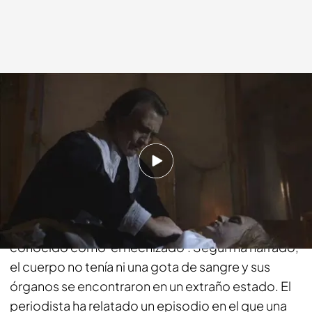
cuatro.com
12 OCT 2015 - 01:25h.
Compartir
José María Zavala ha tenido acceso a los
documentos de la autopsia de Carlos II, más
conocido como 'el hechizado'. Según ha narrado,
el cuerpo no tenía ni una gota de sangre y sus
órganos se encontraron en un extraño estado. El
periodista ha relatado un episodio en el que una