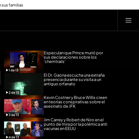
 sus familias
Especulan que Prince murió por
sus declaraciones sobre los
'chemtrails'
1
de
13
El Dr. Gaona escucha una extraña
presencia durante su visita a un
antiguo orfanato
2
de
13
Kevin Costner y Bruce Willis creen
en teorías conspirativas sobre el
asesinato de JFK
3
de
13
Jim Carrey y Robert de Niro en el
punto de mira por la polémica anti
vacunas en EEUU
4
de
13