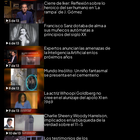
Cierre de Iker: Reflexión sobre lo
heroico del ser humano en 'La
rampa’ de J. Gómez
5
de
13
Francisco Sanz dotaba de alma a
sus muñecos autómatas a
principios del siglo XX
6
de
13
Expertos anuncian las amenazas de
la Inteligencia Artificial en los
próximos años
7
de
13
Mundo Insólito: Un niño fantasmal
se presenta en el cementerio
8
de
13
La actriz Whoopi Goldberg no
cree en el alunizaje del apolo XI en
1969
9
de
13
Charlie Sheen y Woody Harrelson,
implicados en la búsqueda de la
verdad sobre el 11-S
10
de
13
Los testimonios de los