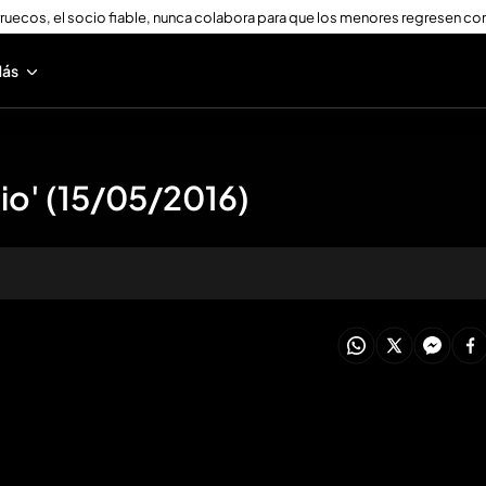
ruecos, el socio fiable, nunca colabora para que los menores regresen con
ás
io' (15/05/2016)
oducir todo