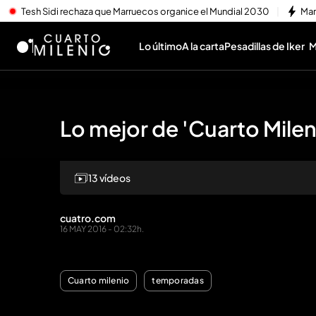
Tesh Sidi rechaza que Marruecos organice el Mundial 2030
Mar
Lo último
A la carta
Pesadillas de Iker
M
Lo mejor de 'Cuarto Milen
13 vídeos
Repr
cuatro.com
16 MAY 2016 - 02:32h.
Cuarto milenio
temporadas