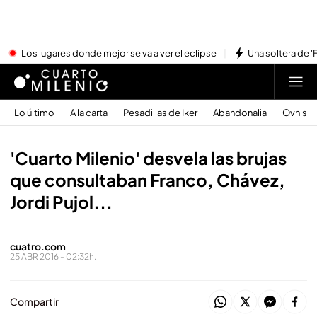
Los lugares donde mejor se va a ver el eclipse
Una soltera de '
Lo último
A la carta
Pesadillas de Iker
Abandonalia
Ovnis
'Cuarto Milenio' desvela las brujas
que consultaban Franco, Chávez,
Jordi Pujol...
cuatro.com
25 ABR 2016 - 02:32h.
Compartir