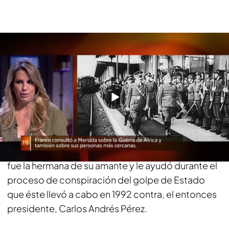
La bruja de Chávez fue clave en la conspiración
del golpe de Estado de 1992
David Placer es un periodista que ha publicado,
tras tres años de investigación, el libro ‘Los brujos
de Chávez’. David ha acudido a ‘Cuarto Milenio’
para hablar sobre los brujos asesores del ex
mandatario. La primera bruja que ayudó a Chávez
fue la hermana de su amante y le ayudó durante el
proceso de conspiración del golpe de Estado
que éste llevó a cabo en 1992 contra, el entonces
presidente, Carlos Andrés Pérez.