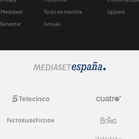
 Mediaset
Todo es mentira
Uppers
Bienestar
Iumiuki