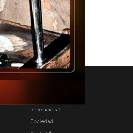
aset
Noticias Cuatro
nity
Nacional
Internacional
Sociedad
e
Economía