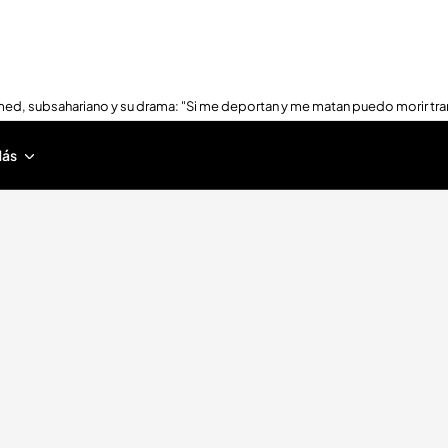
ed, subsahariano y su drama: "Si me deportan y me matan puedo morir tra
ás