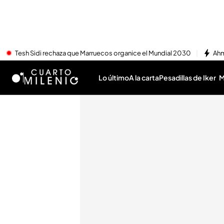
Tesh Sidi rechaza que Marruecos organice el Mundial 2030
Ahm
Lo último
A la carta
Pesadillas de Iker
M