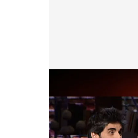
cuatro.com
04 ABR 2016 - 02:00h.
Compartir
Manuel Loureiro, escritor,