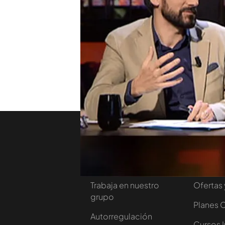
Bajorat, un marinero ale
aproximadamente dos años
los forenses creen que pud
comunicaciones tratando de
TEMAS
Cuarto milenio
tempo
Nosotros
Corpora
Contacta
Comprar
Trabaja en nuestro
Ofertas 
grupo
Planes 
Autorregulación
Cursos 