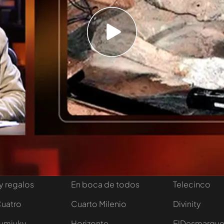
mán cuyo cuerpo momificado estuvo navegando
. Lo encontraron dos pescadores filipinos, y
o sufrir un infarto y acercarse al puesto de
 hacer una llamada de auxilio, sin éxito.
radas
tivo
Programas
Más de Medi
 entradas
First Dates
Mediaset Infi
y regalos
En boca de todos
Telecinco
Cuatro
Cuarto Milenio
Divinity
Iumiuky
Horizonte
ElDesmarqu