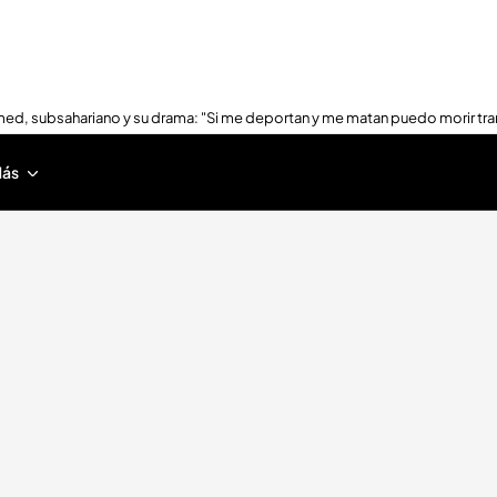
ed, subsahariano y su drama: "Si me deportan y me matan puedo morir tra
ás