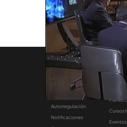
debate en 'Cuarto Milenio' 
primer trasplante de cab
TEMAS
Cuarto milenio
tempo
Nosotros
Corpora
Contacta
Comprar
Trabaja en nuestro
Ofertas 
grupo
Planes 
Autorregulación
Cursos 
Notificaciones
Eventos