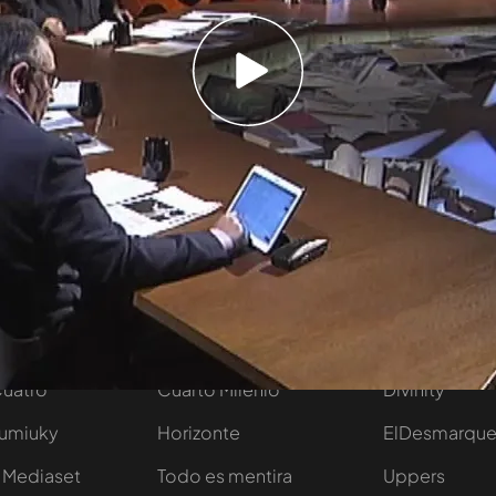
tras saberse que en 2017 se podría realizar el
eza en humanos.
radas
tivo
Programas
Más de Medi
 entradas
First Dates
Mediaset Infi
y regalos
En boca de todos
Telecinco
Cuatro
Cuarto Milenio
Divinity
Iumiuky
Horizonte
ElDesmarqu
 Mediaset
Todo es mentira
Uppers