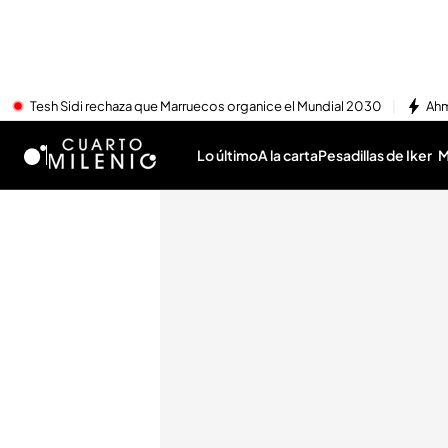
Tesh Sidi rechaza que Marruecos organice el Mundial 2030
Ahm
Lo último
A la carta
Pesadillas de Iker
M