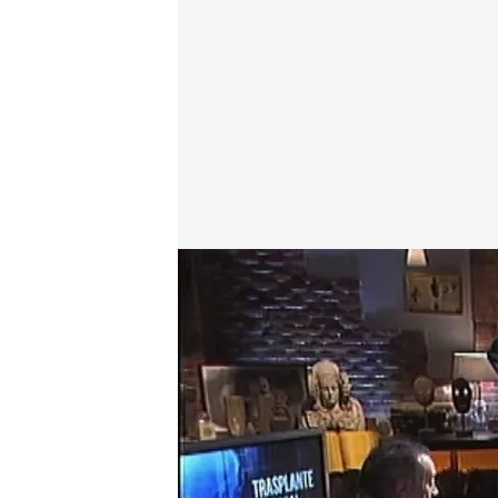
cuatro.com
06 ABR 2015 - 01:05h.
Compartir
¿Es posible el trasplante t