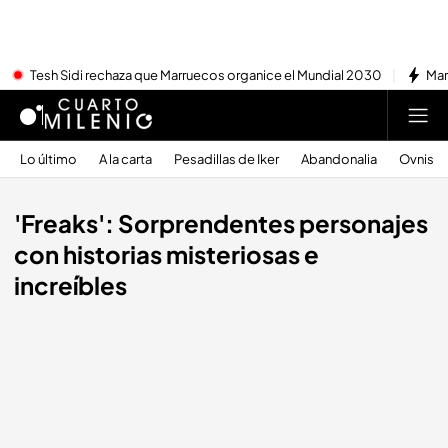
Tesh Sidi rechaza que Marruecos organice el Mundial 2030
Mar
Lo último
A la carta
Pesadillas de Iker
Abandonalia
Ovnis
'Freaks': Sorprendentes personajes
con historias misteriosas e
increíbles