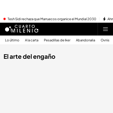
Tesh Sidi rechaza que Marruecos organice el Mundial 2030
Ahm
Lo último
A la carta
Pesadillas de Iker
Abandonalia
Ovnis
El arte del engaño