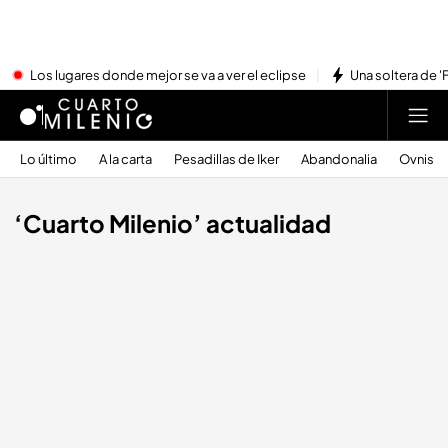
Los lugares donde mejor se va a ver el eclipse
Una soltera de '
Lo último
A la carta
Pesadillas de Iker
Abandonalia
Ovnis
‘Cuarto Milenio’ actualidad