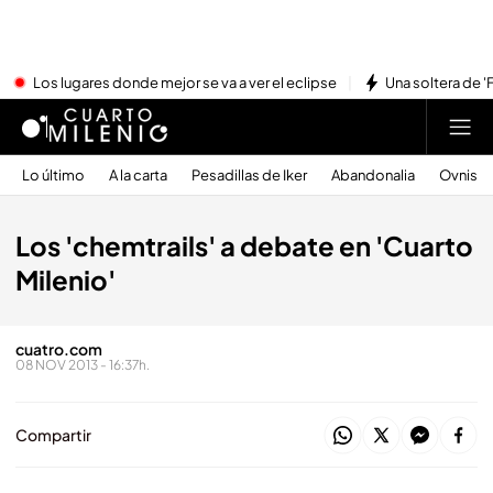
Los lugares donde mejor se va a ver el eclipse
Una soltera de '
Lo último
A la carta
Pesadillas de Iker
Abandonalia
Ovnis
Los 'chemtrails' a debate en 'Cuarto
Milenio'
cuatro.com
08 NOV 2013 - 16:37h.
Compartir