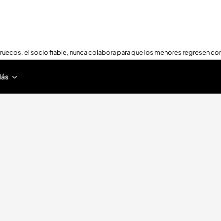
ruecos, el socio fiable, nunca colabora para que los menores regresen con
ás