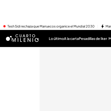
Tesh Sidi rechaza que Marruecos organice el Mundial 2030
Mar
Lo último
A la carta
Pesadillas de Iker
M