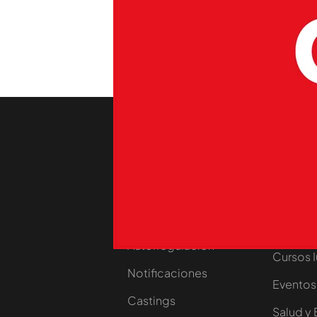
dos cerebros alejados mile
TEMAS
Cuarto milenio
tempo
Nosotros
Corpora
Contacta
Comprar
Trabaja en nuestro
Ofertas 
grupo
Planes 
Autorregulación
Cursos 
Notificaciones
Eventos
Castings
Salud y 