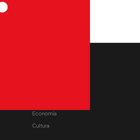
aset
Noticias Cuatro
nity
Nacional
Internacional
Sociedad
e
Economía
Cultura