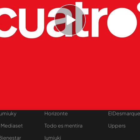
s de kilómetros entre ellos.
radas
tivo
Programas
Más de Medi
 entradas
First Dates
Mediaset Infi
y regalos
En boca de todos
Telecinco
Cuatro
Cuarto Milenio
Divinity
Iumiuky
Horizonte
ElDesmarqu
 Mediaset
Todo es mentira
Uppers
Bienestar
Iumiuki