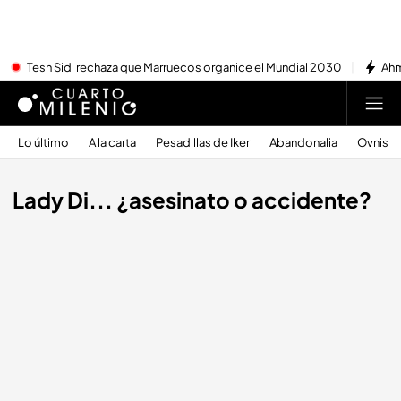
Tesh Sidi rechaza que Marruecos organice el Mundial 2030
Ahm
Lo último
A la carta
Pesadillas de Iker
Abandonalia
Ovnis
Lady Di... ¿asesinato o accidente?