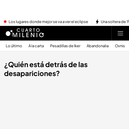
Los lugares donde mejor se va a ver el eclipse
Una soltera de '
Lo último
A la carta
Pesadillas de Iker
Abandonalia
Ovnis
¿Quién está detrás de las
desapariciones?