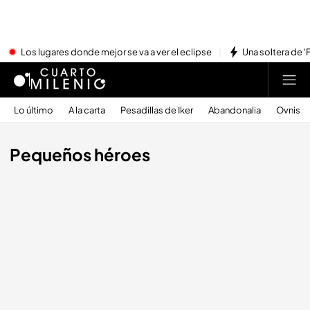
Los lugares donde mejor se va a ver el eclipse
Una soltera de '
Lo último
A la carta
Pesadillas de Iker
Abandonalia
Ovnis
Pequeños héroes