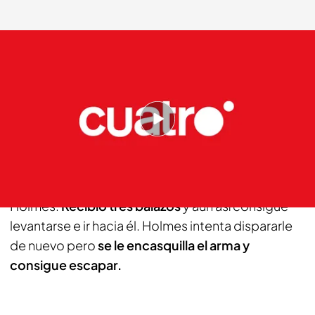
cuatro.com
19 NOV 2012 - 02:20h.
Compartir
Adam Ávila
es un mexicano que llegó con sus
amigos, muy cerca de la puerta por la que entró
Holmes.
Recibió tres balazos
y aun así consigue
levantarse e ir hacia él. Holmes intenta dispararle
de nuevo pero
se le encasquilla el arma y
consigue escapar.