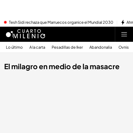
Tesh Sidi rechaza que Marruecos organice el Mundial 2030
Ahm
Lo último
A la carta
Pesadillas de Iker
Abandonalia
Ovnis
El milagro en medio de la masacre