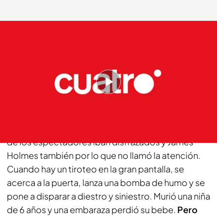
cuatro.com
19 NOV 2012 - 02:20h.
Compartir
En esa pequeña sala 9 del cine Century se
estrenaba Batman, el caballero oscuro. Muchos
de los espectadores iban disfrazados y James
Holmes también por lo que no llamó la atención.
Cuando hay un tiroteo en la gran pantalla, se
acerca a la puerta, lanza una bomba de humo y se
pone a disparar a diestro y siniestro. Murió una niña
de 6 años y una embaraza perdió su bebe.
Pero