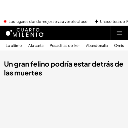
Los lugares donde mejor se va a ver el eclipse
Una soltera de '
Lo último
A la carta
Pesadillas de Iker
Abandonalia
Ovnis
Un gran felino podría estar detrás de
las muertes