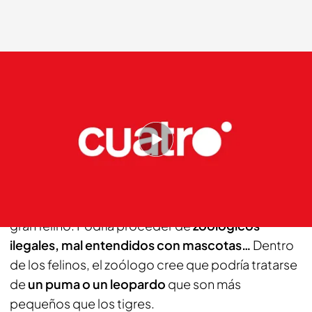
cuatro.com
19 NOV 2012 - 02:20h.
Compartir
Fernando González Sitges, zoólogo y
documentalista cree que podría tratarse de un
gran felino. Podría proceder de
zoológicos
ilegales, mal entendidos con mascotas…
Dentro
de los felinos, el zoólogo cree que podría tratarse
de
un puma o un leopardo
que son más
pequeños que los tigres.