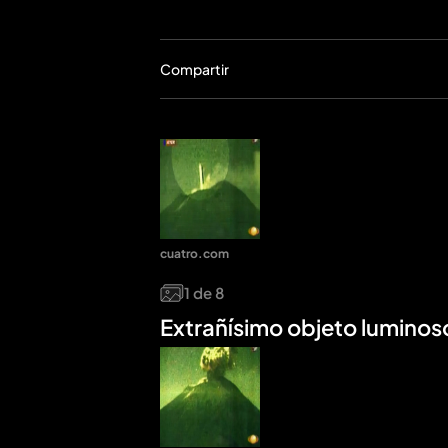
Compartir
cuatro.com
1
de
8
Extrañísimo objeto luminos