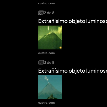
cuatro.com
2
de
8
Extrañísimo objeto luminos
cuatro.com
3
de
8
Extrañísimo objeto luminos
cuatro.com