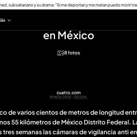
ed, subsahariano y su drama: "Si me deportan y me matan puedo morir tra
bjeto luminoso adentrándos
ás
en México
8 fotos
cuatro.com
19 NOV 2012 - 02:20h.
co de varios cientos de metros de longitud entra
nos 55 kilómetros de México Distrito Federal. L
 tres semanas las cámaras de vigilancia anti e