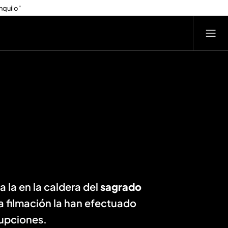
nquilo”
e en un volcán
 la en la caldera del
sagrado
a filmación la han efectuado
rupciones.