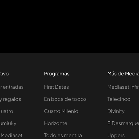
tivo
Programas
Más de Medi
 entradas
First Dates
Mediaset Infi
y regalos
En boca de todos
Telecinco
Cuatro
Cuarto Milenio
Divinity
Iumiuky
Horizonte
ElDesmarqu
 Mediaset
Todo es mentira
Uppers