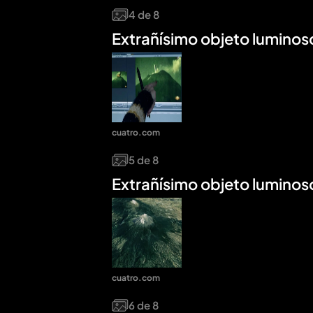
4
de
8
Extrañísimo objeto luminos
cuatro.com
5
de
8
Extrañísimo objeto luminos
cuatro.com
6
de
8