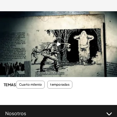
cuatro.com
04 JUN 2012 - 02:35h.
Compartir
Las pruebas reales de los seres y a los que
dispararon tres soldados
TEMAS
Cuarto milenio
temporadas
Nosotros