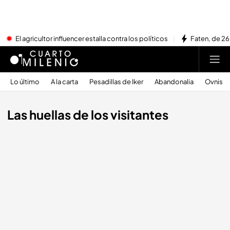
El agricultor influencer estalla contra los políticos
Faten, de 26
Lo último
A la carta
Pesadillas de Iker
Abandonalia
Ovnis
Las huellas de los visitantes