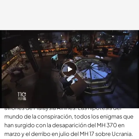
cuatro.com
06 OCT 2014 - 01:20h.
Compartir
Esta semana, en ‘La Nave del misterio’ toda la
verdad sobre los misterios acerca de los dos
aviones de Malaysia Airlines. Las hipótesis del
mundo de la conspiración, todos los enigmas que
han surgido con la desaparición del MH 370 en
marzo y el derribo en julio del MH 17 sobre Ucrania.