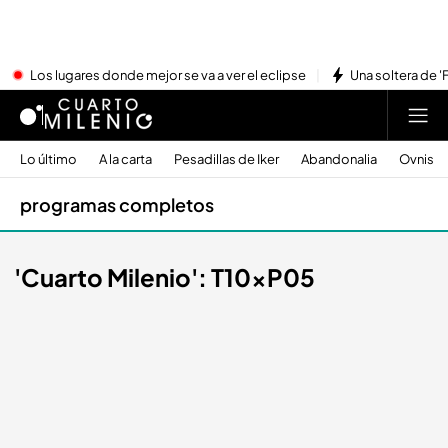
Los lugares donde mejor se va a ver el eclipse
Una soltera de '
Lo último
A la carta
Pesadillas de Iker
Abandonalia
Ovnis
programas completos
'Cuarto Milenio': T10xP05