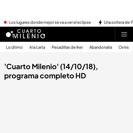
Los lugares donde mejor se va a ver el eclipse
Una soltera de '
Lo último
A la carta
Pesadillas de Iker
Abandonalia
Ovnis
'Cuarto Milenio' (14/10/18),
programa completo HD