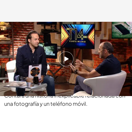
cuatro.com
15 OCT 2018 - 01:50h.
Compartir
Rafael Santandreu es un reconocido psicólogo
que se declara escéptico en materia paranormal.
Contará una historia inexplicable relacionada con
una fotografía y un teléfono móvil.