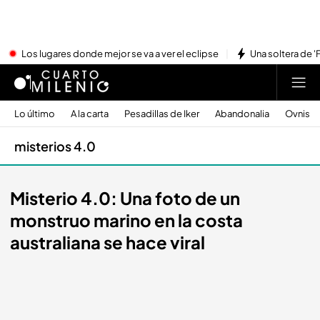
Los lugares donde mejor se va a ver el eclipse
Una soltera de '
Lo último
A la carta
Pesadillas de Iker
Abandonalia
Ovnis
misterios 4.0
Misterio 4.0: Una foto de un
monstruo marino en la costa
australiana se hace viral