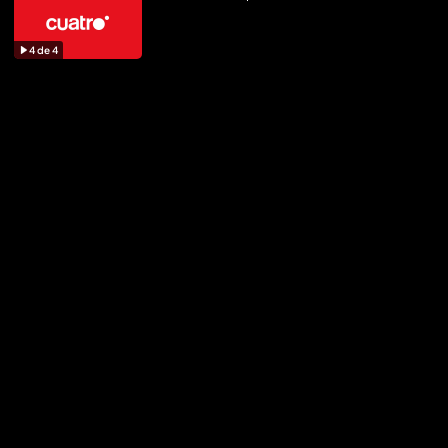
4
de
4