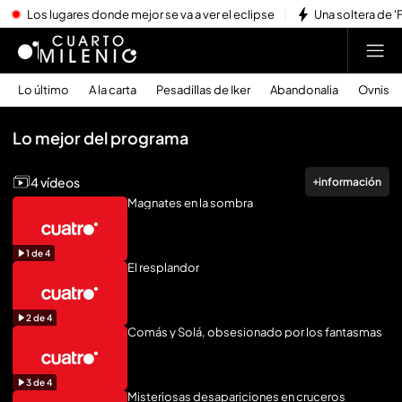
Los lugares donde mejor se va a ver el eclipse
Una soltera de '
Lo último
A la carta
Pesadillas de Iker
Abandonalia
Ovnis
Reproducir todo
Lo mejor del programa
4 vídeos
información
Magnates en la sombra
1
de
4
El resplandor
2
de
4
Comás y Solá, obsesionado por los fantasmas
3
de
4
Misteriosas desapariciones en cruceros