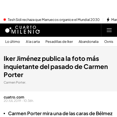
Tesh Sidi rechaza que Marruecos organice el Mundial 2030
Mar
Lo último
A la carta
Pesadillas de Iker
Abandonalia
Ovnis
Iker Jiménez publica la foto más
inquietante del pasado de Carmen
Porter
Carmen Porter.
cuatro.com
20 JUL 2019 - 10:36h.
Carmen Porter mira una de las caras de Bélmez