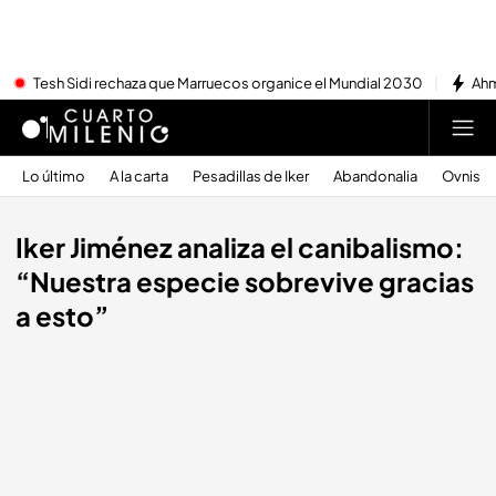
Tesh Sidi rechaza que Marruecos organice el Mundial 2030
Ahm
Lo último
A la carta
Pesadillas de Iker
Abandonalia
Ovnis
Iker Jiménez analiza el canibalismo:
“Nuestra especie sobrevive gracias
a esto”