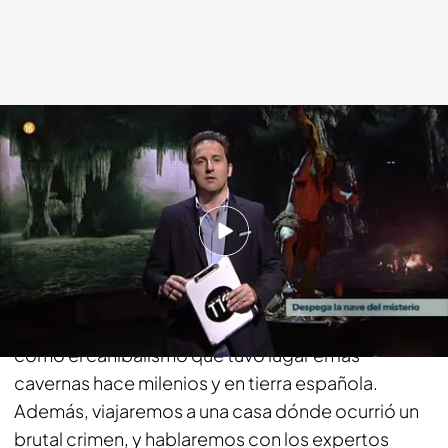
cuatro.com
10 MAR 2017 - 17:12h.
Compartir
Despega una vez más, éste domingo, la nave del
misterio. Nos acompañarán temas impactantes
como el canibalismo que tuvo lugar en las
cavernas hace milenios y en tierra española.
Además, viajaremos a una casa dónde ocurrió un
brutal crimen, y hablaremos con los expertos