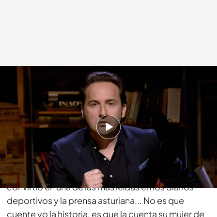
cuatro.com
10 DIC 2018 - 01:35h.
Compartir
"... La premonición de la muerte de Jesús Castro
que su mujer contó en nuestro programa se
convirtió en una de las más leídas en los diarios
deportivos y la prensa asturiana... No es que
cuente yo la historia, es que la cuenta su mujer de