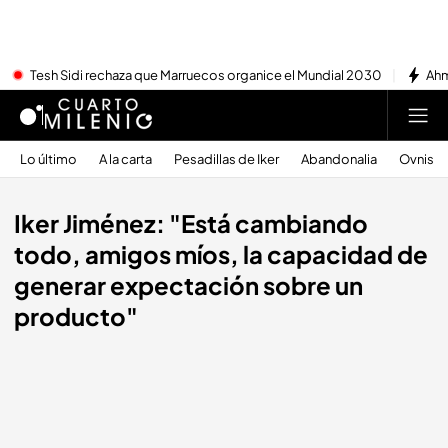
Tesh Sidi rechaza que Marruecos organice el Mundial 2030
Ahm
Lo último
A la carta
Pesadillas de Iker
Abandonalia
Ovnis
Iker Jiménez: "Está cambiando
todo, amigos míos, la capacidad de
generar expectación sobre un
producto"