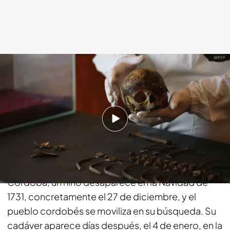
cuatro.com
03 DIC 2018 - 01:30h.
Compartir
Esta es la historia de Alonso Ruperto, o también
conocido como 'El niño mártir'. Puente Genil,
Córdoba, un niño desaparece en la Navidad de
1731, concretamente el 27 de diciembre, y el
pueblo cordobés se moviliza en su búsqueda. Su
cadáver aparece días después, el 4 de enero, en la