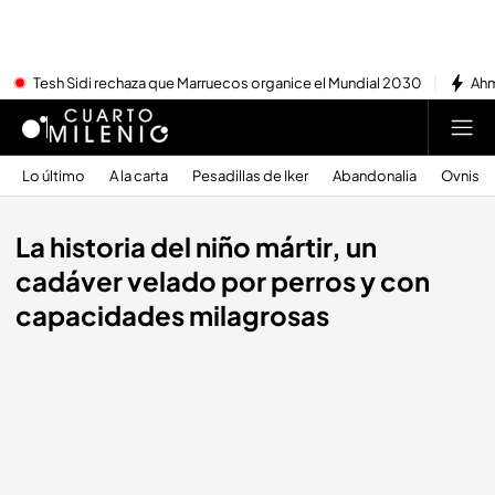
Tesh Sidi rechaza que Marruecos organice el Mundial 2030
Ahm
Lo último
A la carta
Pesadillas de Iker
Abandonalia
Ovnis
La historia del niño mártir, un
cadáver velado por perros y con
capacidades milagrosas