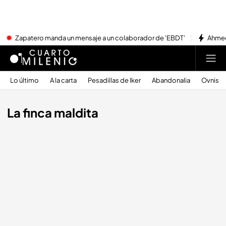
Zapatero manda un mensaje a un colaborador de 'EBDT'
Ahmed
Lo último
A la carta
Pesadillas de Iker
Abandonalia
Ovnis
La finca maldita