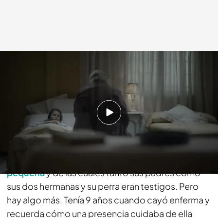
cuatro.com
08 OCT 2018 - 02:00h.
Compartir
Mar Montoro
ha contado las inquietantes
presencias que había en su casa cuando era
pequeña
y de las cuales tanto sus padres como
sus dos hermanas y su perra eran testigos. Pero
hay algo más. Tenía 9 años cuando cayó enferma y
recuerda cómo una presencia cuidaba de ella