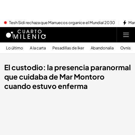
Tesh Sidi rechaza que Marruecos organice el Mundial 2030
Mar
Lo último
A la carta
Pesadillas de Iker
Abandonalia
Ovnis
El custodio: la presencia paranormal
que cuidaba de Mar Montoro
cuando estuvo enferma