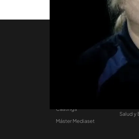
que aterroriza a los veci
Nosotros
Corpora
Contacta
Comprar
Trabaja en nuestro
Ofertas 
grupo
Planes 
Autorregulación
Cursos 
Notificaciones
Eventos
Castings
Salud y 
Máster Mediaset