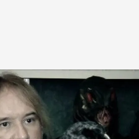
oint Pleasant para investigar la extraña criatura