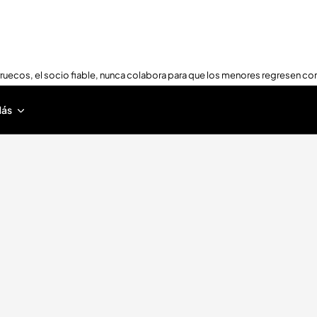
ruecos, el socio fiable, nunca colabora para que los menores regresen con
ás