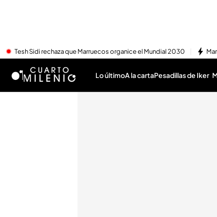
Tesh Sidi rechaza que Marruecos organice el Mundial 2030
Mar
Lo último
A la carta
Pesadillas de Iker
M