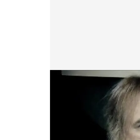
cuatro.com
19 SEP 2011 - 12:15h.
Compartir
Santiago Camacho viaja a P