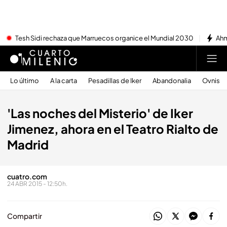
Tesh Sidi rechaza que Marruecos organice el Mundial 2030
Ahm
Lo último
A la carta
Pesadillas de Iker
Abandonalia
Ovnis
'Las noches del Misterio' de Iker
Jimenez, ahora en el Teatro Rialto de
Madrid
cuatro.com
24 ABR 2015 - 12:50h.
Compartir