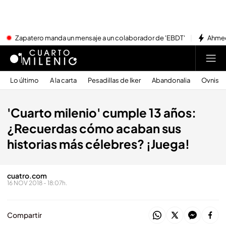
Zapatero manda un mensaje a un colaborador de 'EBDT'
Ahmed
Lo último
A la carta
Pesadillas de Iker
Abandonalia
Ovnis
'Cuarto milenio' cumple 13 años:
¿Recuerdas cómo acaban sus
historias más célebres? ¡Juega!
cuatro.com
16 NOV 2018 - 18:07h.
Compartir