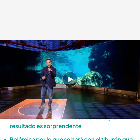
'Cuarto Milenio' (02/07/23): el programa completo.
Cuarto Milenio
03 JUL 2023 - 00:15h.
Ya disponible el programa completo de
'Cuarto Milenio' del domingo 2 de julio
Iker Jiménez se presta a un experimento para
entender cómo funciona su cerebro y el
resultado es sorprendente
Polémica por lo que se hará con el tiburón que