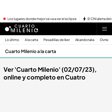
Los lugares donde mejor se va a ver el eclipse
El CNI alerta del
Lo último
A la carta
Pesadillas de Iker
Abandonalia
Ovnis
Cuarto Milenio a la carta
Ver 'Cuarto Milenio' (02/07/23),
online y completo en Cuatro