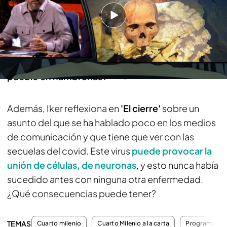
Banquetes en los que se sirve carne humana:
este conocido periodista español la consumió
sin saberlo
La aparición de la Virgen en Knock, en
entredicho: ¿Fue un fraude para relanzar a este
pueblo en hambrunas?
Además, Iker reflexiona en
'El cierre'
sobre un
asunto del que se ha hablado poco en los medios
de comunicación y que tiene que ver con las
secuelas del covid. Este virus
puede provocar la
unión de células, de neuronas
, y esto nunca había
sucedido antes con ninguna otra enfermedad.
¿Qué consecuencias puede tener?
TEMAS
Cuarto milenio
Cuarto Milenio a la carta
Programas c