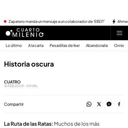
Zapatero manda un mensaje a un colaborador de 'EBDT'
Ahmed
Lo último
A la carta
Pesadillas de Iker
Abandonalia
Ovnis
Historia oscura
CUATRO
16 FEB 2009 - 09:14h.
Compartir
La Ruta de las Ratas:
Muchos de los más