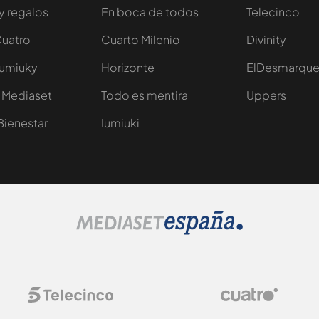
y regalos
En boca de todos
Telecinco
Cuatro
Cuarto Milenio
Divinity
Iumiuky
Horizonte
ElDesmarqu
 Mediaset
Todo es mentira
Uppers
Bienestar
Iumiuki