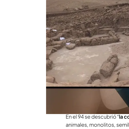
Hallado en Kaharan Tepe
Los arqueólogos, fascin
civilización.
Compartir
‘Cuarto Milenio’
viaja, de
(Turquía),
un lugar al que “
Javier viene directamente
que allí ha visto. Se trat
se encuentra
el origen de l
En el 94 se descubrió
‘la c
animales, monolitos, semil