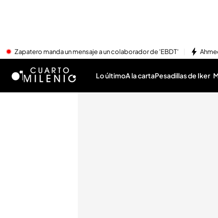
Zapatero manda un mensaje a un colaborador de 'EBDT'
Ahmed
Lo último
A la carta
Pesadillas de Iker
M