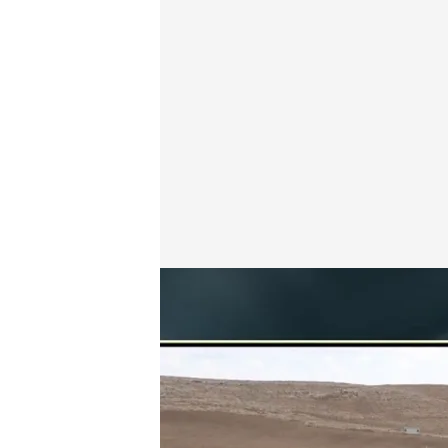
Javier Sierra.
Cuarto Milenio
03 JUL 2022 - 22:30h.
Javier Sierra viaja hast