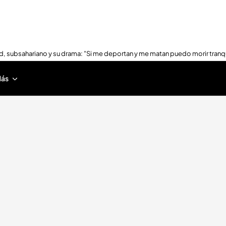
, subsahariano y su drama: "Si me deportan y me matan puedo morir tranq
ás