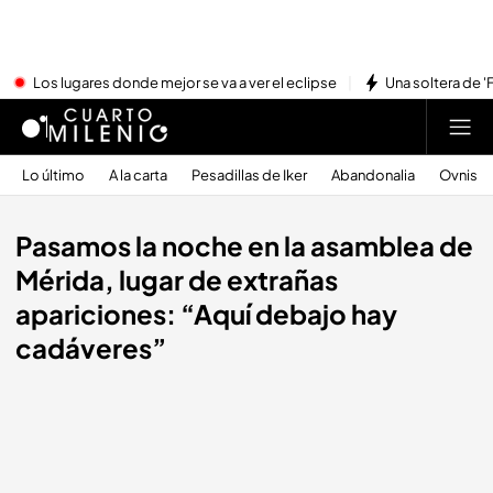
Los lugares donde mejor se va a ver el eclipse
Una soltera de '
Lo último
A la carta
Pesadillas de Iker
Abandonalia
Ovnis
Pasamos la noche en la asamblea de
Mérida, lugar de extrañas
apariciones: “Aquí debajo hay
cadáveres”