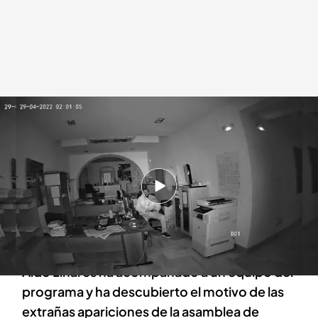
Cuarto milenio, con Iker Jiménez
Cuarto Milenio
30 MAY 2022 - 00:05h.
Iker Jiménez, fascinado: “Esta investigación
quedará para siempre, para los ciudadanos de
Mérida y para los amantes del misterio”
Aldo Linares ha acompañado a un equipo del
programa y ha descubierto el motivo de las
extrañas apariciones de la asamblea de