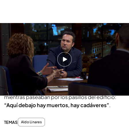
Aldo Linares descubre los misterios de la asamblea de Extremadura
Como en otras ocasiones, el equipo de ‘Cuarto
milenio’ en compañía de
Aldo Linares
ha logrado
un permiso especial tras varios intentos para pasar
la noche en la asamblea de Mérida y lo que allí han
descubierto ha sido aterrador: “Hubo embarazos,
muchos, y muchos de ellos no se resolvieron
bien”. Nuestro sensitivo no ha tenido dudas
mientras paseaban por los pasillos del edificio:
“Aquí debajo hay muertos, hay cadáveres”
.
TEMAS
Aldo Linares