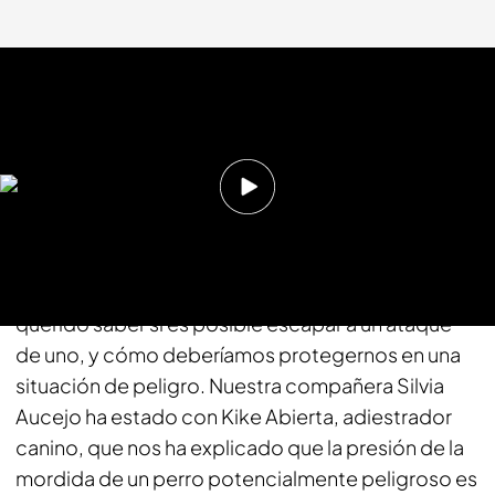
cuatro.com
25 FEB 2026 - 10:45h.
Compartir
Tras el fallecimiento de un hombre por el ataque
de cinco perros, en 'Crónica Cuatro' hemos
querido saber si es posible escapar a un ataque
de uno, y cómo deberíamos protegernos en una
situación de peligro. Nuestra compañera Silvia
Aucejo ha estado con Kike Abierta, adiestrador
canino, que nos ha explicado que la presión de la
mordida de un perro potencialmente peligroso es