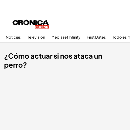
Noticias
Televisión
Mediaset Infinity
First Dates
Todo es m
¿Cómo actuar si nos ataca un
perro?