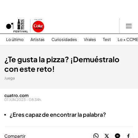
Lo último
Artistas
Curiosidades
Virales
Test
Lo + CCM
¿Te gusta la pizza? ¡Demuéstralo
con este reto!
Juega
cuatro.com
01 JUN 2023 - 08:34h.
¿Eres capaz de encontrar la palabra?
Compartir