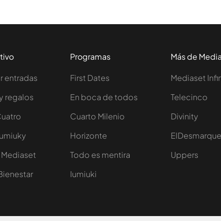
tivo
Programas
Más de Medi
 entradas
First Dates
Mediaset Infi
y regalos
En boca de todos
Telecinco
Cuatro
Cuarto Milenio
Divinity
Iumiuky
Horizonte
ElDesmarqu
 Mediaset
Todo es mentira
Uppers
Bienestar
Iumiuki