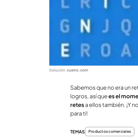
Solución
.
cuatro.com
Sabemos que no era un reto
logros, así que
es el momen
retes
a ellos también. ¡Y n
para ti!
TEMAS
Productos comerciales