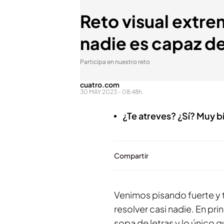
Reto visual extre
nadie es capaz d
Participa en nuestro reto
cuatro.com
30 MAY 2023 - 08:48h.
¿Te atreves? ¿Sí? Muy bi
Compartir
Venimos pisando fuerte y t
resolver casi nadie. En pri
sopa de letras y lo único 