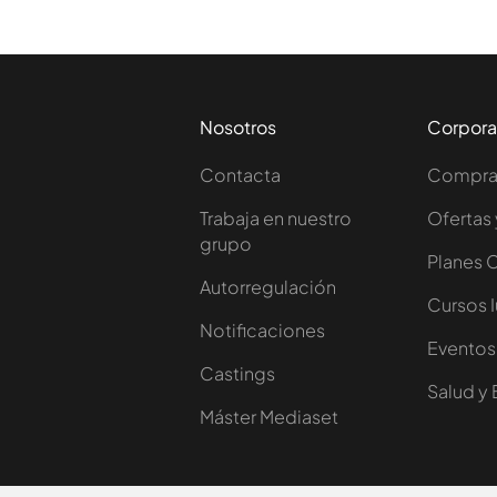
Nosotros
Corpora
Contacta
Comprar
Trabaja en nuestro
Ofertas 
grupo
Planes 
Autorregulación
Cursos 
Notificaciones
Eventos
Castings
Salud y 
Máster Mediaset