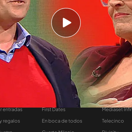
a creído fielmente: 'La enzima prodigiosa', de
grama de ‘Chester in love’, Risto Mejide ha
biotecnología para debatir con la presentadora.
amente el libro que tanto le gusta a Milá. La
ue le ha respondido: “Léete el libro y adelgaza”.
tivo
Programas
Más de Medi
 entradas
First Dates
Mediaset Infi
y regalos
En boca de todos
Telecinco