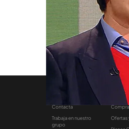
platós un libro en el que h
Hiromi Shinya. En este pro
invitado a un profesor de 
El experto ha criticado dur
presentadora ante tal ataq
TEMAS
Chester
Temporada 1
Nosotros
Corpora
Contacta
Comprar
Trabaja en nuestro
Ofertas 
grupo