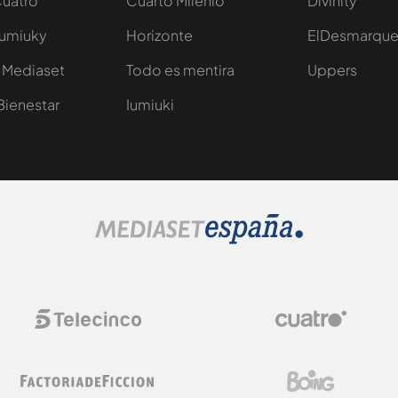
Cuatro
Cuarto Milenio
Divinity
Iumiuky
Horizonte
ElDesmarqu
 Mediaset
Todo es mentira
Uppers
Bienestar
Iumiuki