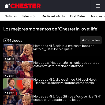
Noticias
Televisión
Mediaset Infinity
First Dates
Todo es m
Reproducir todo
Los mejores momentos de 'Chester in love: life'
14 vídeos
información
Mercedes Milá, sobre la inminente boda de
Risto: “¡¿Estás loco o qué?!”
1
de
14
Mercedes: “Hace un año no hubiera soportado
esta entrevista, estaba destrozada”
2
de
14
Mercedes Milá, al bioquímico J. Miguel Mulet:
“Tienes que adelgazar porque estás gordo”
3
de
14
Mercedes Milá: “Los últimos años que hice ‘GH’
estaba en un estado complicado”