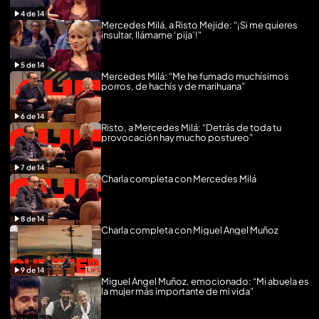
4
de
14
Mercedes Milá, a Risto Mejide: “¡Si me quieres
insultar, llámame ‘pija’!"
5
de
14
Mercedes Milá: “Me he fumado muchísimos
porros, de hachís y de marihuana”
6
de
14
Risto, a Mercedes Milá: “Detrás de toda tu
provocación hay mucho postureo”
7
de
14
Charla completa con Mercedes Milá
8
de
14
Charla completa con Miguel Ángel Muñoz
9
de
14
Miguel Ángel Muñoz, emocionado: “Mi abuela es
la mujer más importante de mi vida”