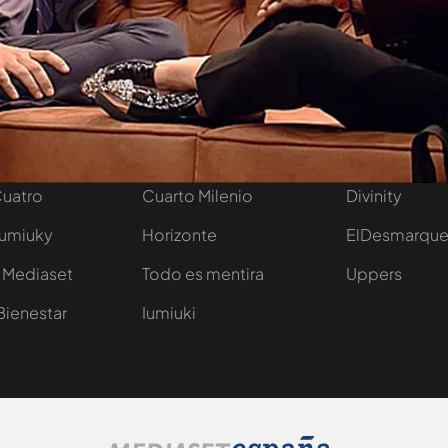
tivo
Programas
Más de Medi
 entradas
First Dates
Mediaset Infi
y regalos
En boca de todos
Telecinco
Cuatro
Cuarto Milenio
Divinity
Iumiuky
Horizonte
ElDesmarqu
 Mediaset
Todo es mentira
Uppers
Bienestar
Iumiuki