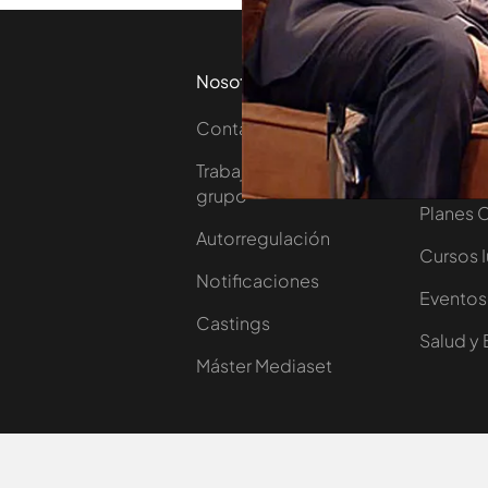
Nosotros
Corpora
Contacta
Comprar
Trabaja en nuestro
Ofertas 
grupo
Planes 
Autorregulación
Cursos 
Notificaciones
Eventos
Castings
Salud y 
Máster Mediaset