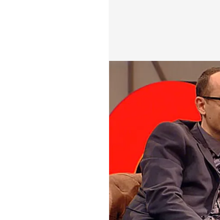
cuatro.com
05 MAR 2017 - 22:43h.
Compartir
Disfruta de la entr
TEMAS
Chester
Tem