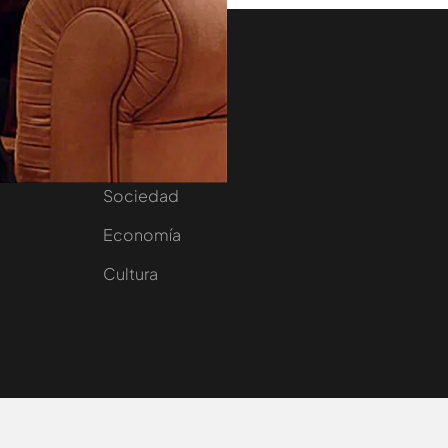
aset
Noticias Cuatro
nity
Nacional
Internacional
Sociedad
e
Economía
Cultura