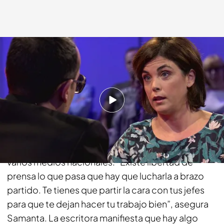
cuatro.com
17 DIC 2017 - 23:04h.
Compartir
Samanta Villar, periodista de esta misma casa, ha
trabajado en la televisión pública y privada de
varios medios nacionales. “Existe libertad de
prensa lo que pasa que hay que lucharla a brazo
partido. Te tienes que partir la cara con tus jefes
para que te dejan hacer tu trabajo bien”, asegura
Samanta. La escritora manifiesta que hay algo