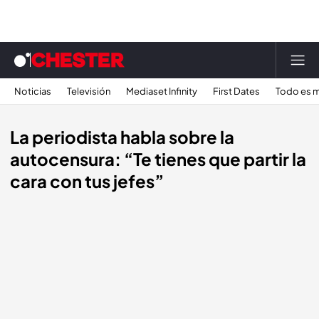
Noticias
Televisión
Mediaset Infinity
First Dates
Todo es m
La periodista habla sobre la
autocensura: “Te tienes que partir la
cara con tus jefes”