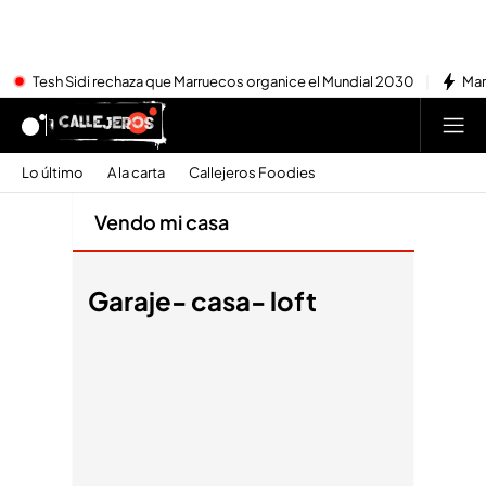
Tesh Sidi rechaza que Marruecos organice el Mundial 2030
Mar
Lo último
A la carta
Callejeros Foodies
Vendo mi casa
Garaje- casa- loft