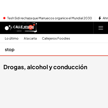
Tesh Sidi rechaza que Marruecos organice el Mundial 2030
Ahm
Lo último
A la carta
Callejeros Foodies
stop
Drogas, alcohol y conducción