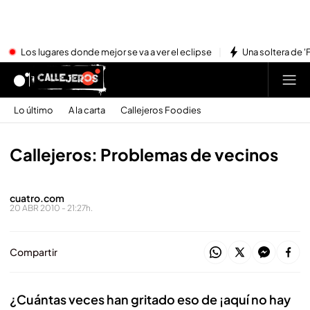
Los lugares donde mejor se va a ver el eclipse
Una soltera de '
Lo último
A la carta
Callejeros Foodies
Callejeros: Problemas de vecinos
cuatro.com
20 ABR 2010 - 21:27h.
Compartir
¿Cuántas veces han gritado eso de ¡aquí no hay