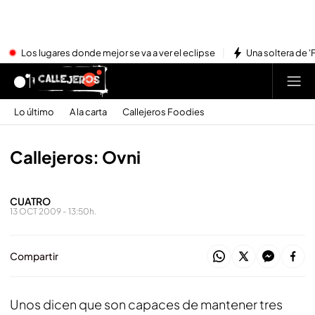
Los lugares donde mejor se va a ver el eclipse
Una soltera de '
Lo último
A la carta
Callejeros Foodies
Callejeros: Ovni
CUATRO
13 OCT 2009 - 13:50h.
Compartir
Unos dicen que son capaces de mantener tres